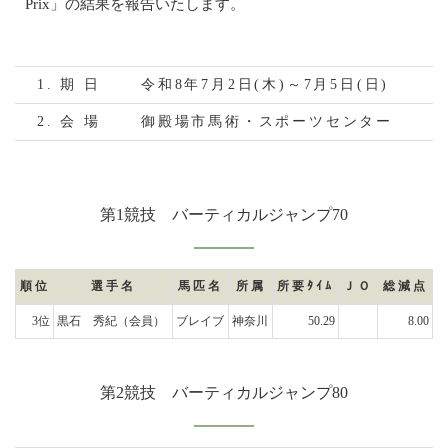
Prix」の結果を報告いたします。
1. 期 日
令和8年7月2日(木)～7月5日(日)
2. 会 場
御殿場市馬術・スポーツセンター
第1競技 バーティカルジャンプ70
順位
選手名
馬匹名
所属
所要ﾀｲﾑ
ＪＯ
総減点
3位
黒石 秀紀
（会員）
ブレイブ
神奈川
50.29
8.00
第2競技 バーティカルジャンプ80