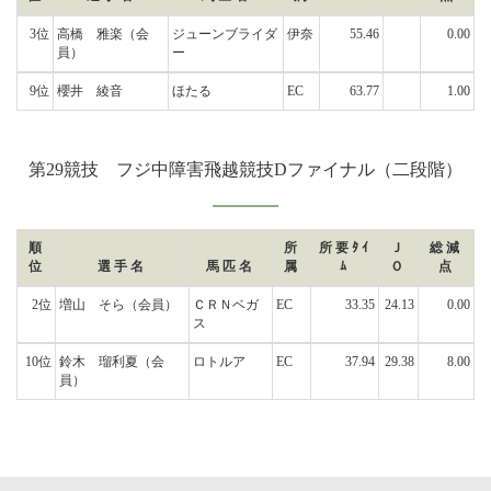
3位
高橋 雅楽
（会
ジューンブライダ
伊奈
55.46
0.00
員）
ー
9位
櫻井 綾音
ほたる
EC
63.77
1.00
第29競技 フジ中障害飛越競技Dファイナル（二段階）
順
所
所要ﾀｲ
Ｊ
総減
位
選手名
馬匹名
属
ﾑ
Ｏ
点
2位
増山 そら
（会員）
ＣＲＮベガ
EC
33.35
24.13
0.00
ス
10位
鈴木 瑠利夏
（会
ロトルア
EC
37.94
29.38
8.00
員）