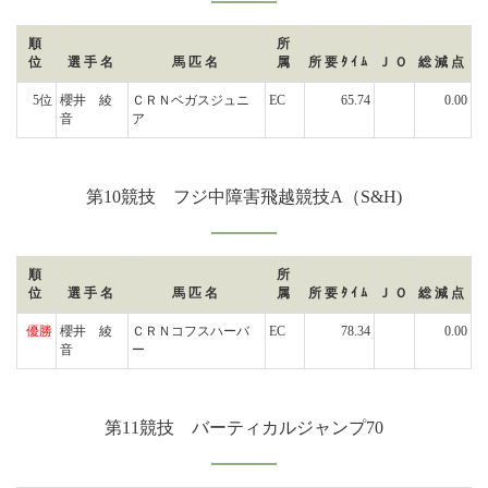
順
所
位
選手名
馬匹名
属
所要ﾀｲﾑ
ＪＯ
総減点
5位
櫻井 綾
ＣＲＮベガスジュニ
EC
65.74
0.00
音
ア
第10競技 フジ中障害飛越競技A（S&H)
順
所
位
選手名
馬匹名
属
所要ﾀｲﾑ
ＪＯ
総減点
優勝
櫻井 綾
ＣＲＮコフスハーバ
EC
78.34
0.00
音
ー
第11競技 バーティカルジャンプ70