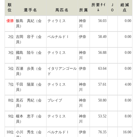
順
所要ﾀｲ
Ｊ
総減
位
選手名
馬匹名
所属
ﾑ
Ｏ
点
優勝
飯島 真紀
（会
ティラミス
神奈
56.03
0.00
員）
川
2位
吉岡 容子
（会
ベルナルドⅠ
伊奈
58.49
0.00
員）
3位
國島 陸斗
（会
ティラミス
神奈
56.88
0.00
員）
川
5位
百瀬 歩美
（会
イタリアンゴール
伊奈
63.64
0.00
員）
ド
7位
千田 陽菜
（会
ティラミス
神奈
57.61
4.00
員）
川
8位
黒石 秀紀
（会
ブレイブ
神奈
50.80
8.00
員）
川
9位
榎本 恵子
（会
ティラミス
神奈
53.52
8.00
員）
川
10位
小川 秀生
（会
ベルナルドⅠ
伊奈
76.35
16.00