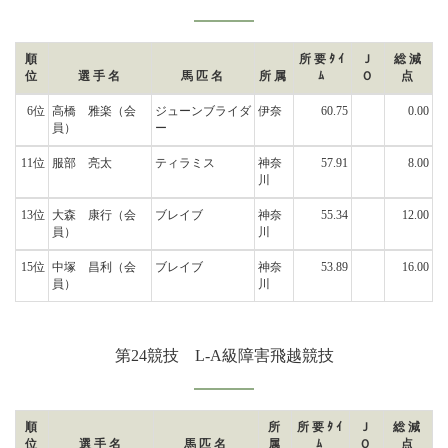
順
所要ﾀｲ
Ｊ
総減
位
選手名
馬匹名
所属
ﾑ
Ｏ
点
6位
高橋 雅楽
（会
ジューンブライダ
伊奈
60.75
0.00
員）
ー
11位
服部 亮太
ティラミス
神奈
57.91
8.00
川
13位
大森 康行
（会
ブレイブ
神奈
55.34
12.00
員）
川
15位
中塚 昌利
（会
ブレイブ
神奈
53.89
16.00
員）
川
第24競技 L-A級障害飛越競技
順
所
所要ﾀｲ
Ｊ
総減
位
選手名
馬匹名
属
ﾑ
Ｏ
点