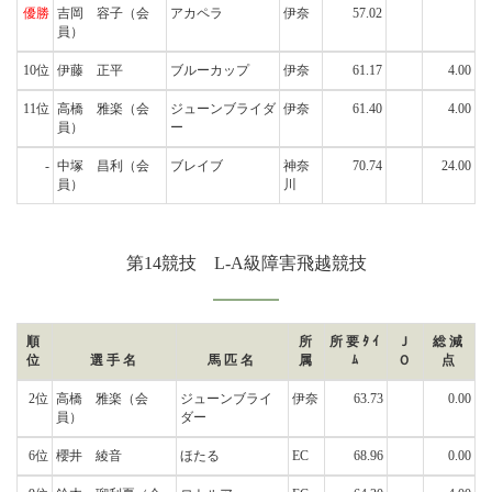
優勝
吉岡 容子
（会
アカペラ
伊奈
57.02
員）
10位
伊藤 正平
ブルーカップ
伊奈
61.17
4.00
11位
高橋 雅楽
（会
ジューンブライダ
伊奈
61.40
4.00
員）
ー
-
中塚 昌利
（会
ブレイブ
神奈
70.74
24.00
員）
川
第14競技 L-A級障害飛越競技
順
所
所要ﾀｲ
Ｊ
総減
位
選手名
馬匹名
属
ﾑ
Ｏ
点
2位
高橋 雅楽
（会
ジューンブライ
伊奈
63.73
0.00
員）
ダー
6位
櫻井 綾音
ほたる
EC
68.96
0.00