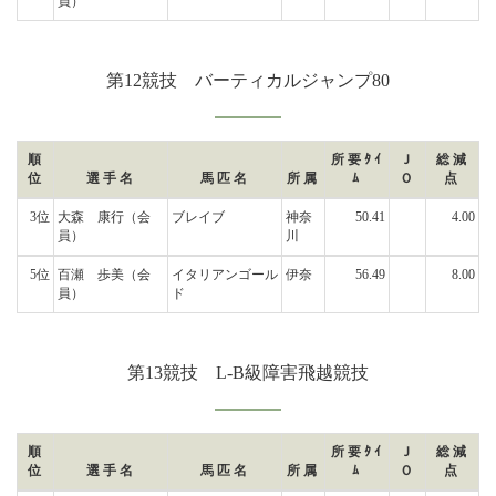
員）
第12競技 バーティカルジャンプ80
順
所要ﾀｲ
Ｊ
総減
位
選手名
馬匹名
所属
ﾑ
Ｏ
点
3位
大森 康行
（会
ブレイブ
神奈
50.41
4.00
員）
川
5位
百瀬 歩美
（会
イタリアンゴール
伊奈
56.49
8.00
員）
ド
第13競技 L-B級障害飛越競技
順
所要ﾀｲ
Ｊ
総減
位
選手名
馬匹名
所属
ﾑ
Ｏ
点