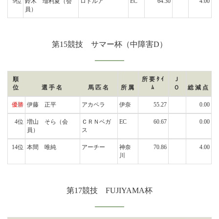
9位
鈴木 瑠利夏
（会
ロトルア
EC
64.30
4.00
員）
第15競技 サマー杯（中障害D）
順
所要ﾀｲ
Ｊ
位
選手名
馬匹名
所属
ﾑ
Ｏ
総減点
優勝
伊藤 正平
アカペラ
伊奈
55.27
0.00
4位
増山 そら
（会
ＣＲＮベガ
EC
60.67
0.00
員）
ス
14位
本間 唯純
アーチー
神奈
70.86
4.00
川
第17競技 FUJIYAMA杯