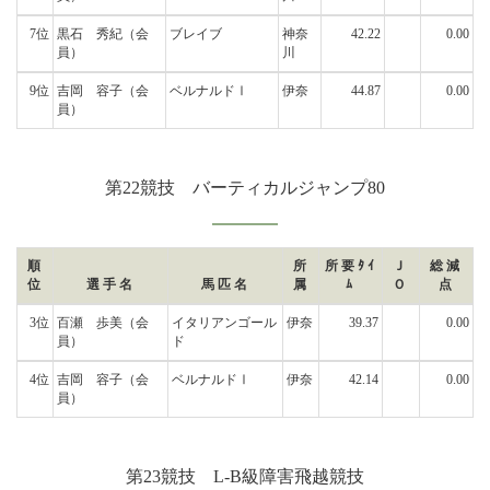
7位
黒石 秀紀
（会
ブレイブ
神奈
42.22
0.00
員）
川
9位
吉岡 容子
（会
ベルナルドⅠ
伊奈
44.87
0.00
員）
第22競技 バーティカルジャンプ80
順
所
所要ﾀｲ
Ｊ
総減
位
選手名
馬匹名
属
ﾑ
Ｏ
点
3位
百瀬 歩美
（会
イタリアンゴール
伊奈
39.37
0.00
員）
ド
4位
吉岡 容子
（会
ベルナルドⅠ
伊奈
42.14
0.00
員）
第23競技 L-B級障害飛越競技