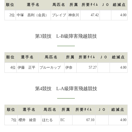
順位
選手名
馬匹名
所属
所要ﾀｲﾑ
ＪＯ
総減点
2位
中塚 昌利
（会員）
ブレイブ
神奈川
47.42
4.00
第3競技 L-B級障害飛越競技
順位
選手名
馬匹名
所属
所要ﾀｲﾑ
ＪＯ
総減点
4位
伊藤 正平
ブルーカップ
伊奈
57.27
4.00
第4競技 L-A級障害飛越競技
順位
選手名
馬匹名
所属
所要ﾀｲﾑ
ＪＯ
総減点
7位
櫻井 綾音
ほたる
EC
67.10
4.00