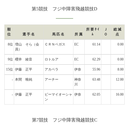
第5競技 フジ中障害飛越競技D
順
所要ﾀｲ
Ｊ
総減
位
選手名
馬匹名
所属
ﾑ
Ｏ
点
8位
増山 そら
（会
ＣＲＮベガス
EC
61.14
0.00
員）
9位
櫻井 綾音
ロトルア
EC
62.29
0.00
15位
伊藤 正平
アカペラ
伊奈
55.96
8.00
-
本間 唯純
アーチー
神奈
63.48
12.00
川
-
伊藤 正平
ビーマイオーシャ
伊奈
62.05
16.00
ン
第7競技 フジ中障害飛越競技C