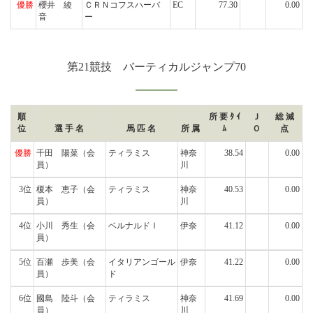
優勝
櫻井 綾
ＣＲＮコフスハーバ
EC
77.30
0.00
音
ー
第21競技 バーティカルジャンプ70
順
所要ﾀｲ
Ｊ
総減
位
選手名
馬匹名
所属
ﾑ
Ｏ
点
優勝
千田 陽菜
（会
ティラミス
神奈
38.54
0.00
員）
川
3位
榎本 恵子
（会
ティラミス
神奈
40.53
0.00
員）
川
4位
小川 秀生
（会
ベルナルドⅠ
伊奈
41.12
0.00
員）
5位
百瀬 歩美
（会
イタリアンゴール
伊奈
41.22
0.00
員）
ド
6位
國島 陸斗
（会
ティラミス
神奈
41.69
0.00
員）
川