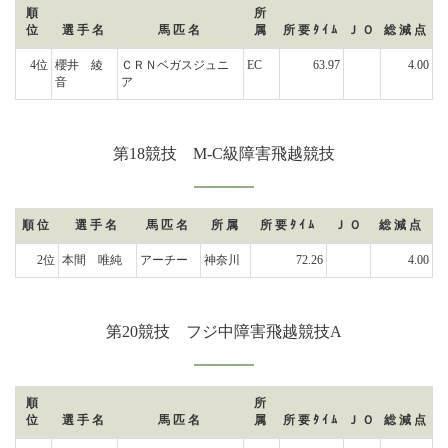
順
所
位
選手名
馬匹名
属
所要ﾀｲﾑ
ＪＯ
総減点
4位
櫻井 綾
ＣＲＮベガスジュニ
EC
63.97
4.00
音
ア
第18競技 M-C級障害飛越競技
順位
選手名
馬匹名
所属
所要ﾀｲﾑ
ＪＯ
総減点
2位
本間 唯純
アーチー
神奈川
72.26
4.00
第20競技 フジ中障害飛越競技A
順
所
位
選手名
馬匹名
属
所要ﾀｲﾑ
ＪＯ
総減点