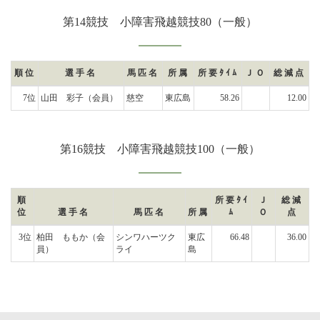
第14競技 小障害飛越競技80（一般）
順位
選手名
馬匹名
所属
所要ﾀｲﾑ
ＪＯ
総減点
7位
山田 彩子
（会員）
慈空
東広島
58.26
12.00
第16競技 小障害飛越競技100（一般）
順
所要ﾀｲ
Ｊ
総減
位
選手名
馬匹名
所属
ﾑ
Ｏ
点
3位
柏田 ももか
（会
シンワハーツク
東広
66.48
36.00
員）
ライ
島