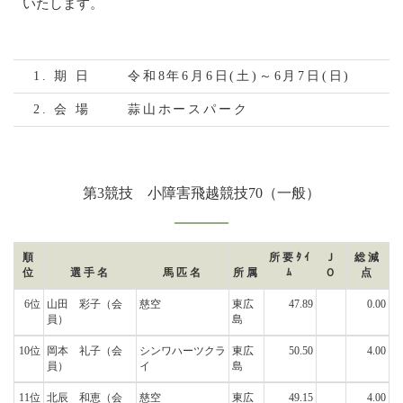
いたします。
1. 期 日
令和8年6月6日(土)～6月7日(日)
2. 会 場
蒜山ホースパーク
第3競技 小障害飛越競技70（一般）
順
所要ﾀｲ
Ｊ
総減
位
選手名
馬匹名
所属
ﾑ
Ｏ
点
6位
山田 彩子
（会
慈空
東広
47.89
0.00
員）
島
10位
岡本 礼子
（会
シンワハーツクラ
東広
50.50
4.00
員）
イ
島
11位
北辰 和恵
（会
慈空
東広
49.15
4.00