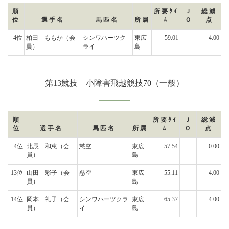
順
所要ﾀｲ
Ｊ
総減
位
選手名
馬匹名
所属
ﾑ
Ｏ
点
4位
柏田 ももか
（会
シンワハーツク
東広
59.01
4.00
員）
ライ
島
第13競技 小障害飛越競技70（一般）
順
所要ﾀｲ
Ｊ
総減
位
選手名
馬匹名
所属
ﾑ
Ｏ
点
4位
北辰 和恵
（会
慈空
東広
57.54
0.00
員）
島
13位
山田 彩子
（会
慈空
東広
55.11
4.00
員）
島
14位
岡本 礼子
（会
シンワハーツクラ
東広
65.37
4.00
員）
イ
島