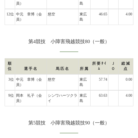
員）
島
12位
中元 章博
（会
慈空
東広
46.65
4.00
員）
島
第4競技 小障害飛越競技80（一般）
順
所要ﾀｲ
Ｊ
総減
位
選手名
馬匹名
所属
ﾑ
Ｏ
点
3位
中元 章博
（会
慈空
東広
57.74
0.00
員）
島
9位
岡本 礼子
（会
シンワハーツクラ
東広
63.63
4.00
員）
イ
島
第5競技 小障害飛越競技90（一般）