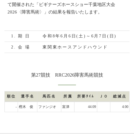
て開催された「ビギナーズホースショー千葉地区大会
2026〈障害馬術〉」の結果を報告いたします。
1. 期 日
令和8年6月6日(土)～6月7日(日)
2. 会 場
東関東ホースアンドハウンド
第27競技 RRC2026障害馬術競技
順位
選手名
馬匹名
所属
所要ﾀｲﾑ
ＪＯ
総減点
-
樫木 俊
ファンジオ
富津
44.09
4.00