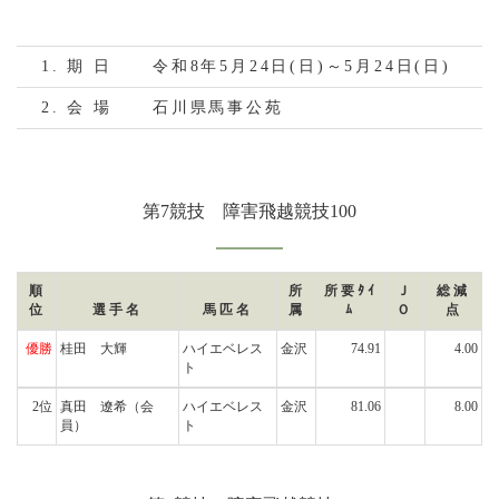
1. 期 日
令和8年5月24日(日)～5月24日(日)
2. 会 場
石川県馬事公苑
第7競技 障害飛越競技100
順
所
所要ﾀｲ
Ｊ
総減
位
選手名
馬匹名
属
ﾑ
Ｏ
点
優勝
桂田 大輝
ハイエベレス
金沢
74.91
4.00
ト
2位
真田 遼希
（会
ハイエベレス
金沢
81.06
8.00
員）
ト