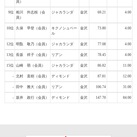
員）
9位
相川 外志枝
（会
ジャカランダ
金沢
69.21
4.00
員）
10位
久保 早登
（会員）
キクノシュペー
金沢
73.80
4.00
ル
12位
明翫 敬乃
（会員）
ジャカランダ
金沢
77.08
4.00
13位
長坂 祥子
（会員）
リアン
金沢
78.45
4.00
15位
山崎 萌
（会員）
ジャカランダ
金沢
86.82
11.00
-
北村 直樹
（会員）
ディモンド
金沢
87.81
12.00
-
田中 雅大
（会員）
リアン
金沢
106.74
31.00
-
坂井 政行
（会員）
ディモンド
金沢
147.70
84.00