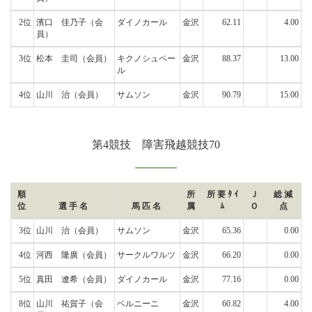
2位
濱口 佳乃子
（会
ダイノカール
金沢
62.11
4.00
員）
3位
松本 圭司
（会員）
キクノシュペー
金沢
88.37
13.00
ル
4位
山川 治
（会員）
サムソン
金沢
90.79
15.00
第4競技 障害飛越競技70
順
所
所要ﾀｲ
Ｊ
総減
位
選手名
馬匹名
属
ﾑ
Ｏ
点
3位
山川 治
（会員）
サムソン
金沢
65.36
0.00
4位
河西 隆廣
（会員）
サークルワルツ
金沢
66.20
0.00
5位
真田 遼希
（会員）
ダイノカール
金沢
77.16
0.00
8位
山川 祐賀子
（会
ベルニーニ
金沢
60.82
4.00