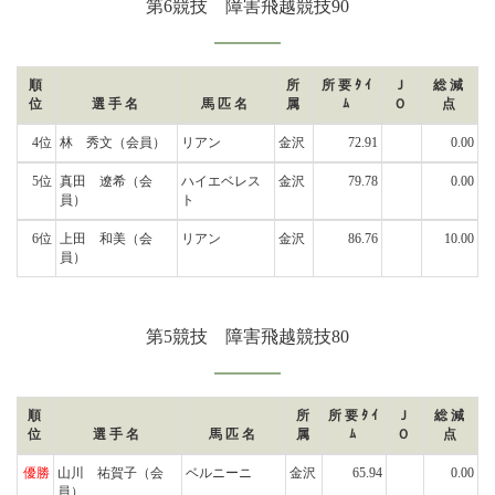
第6競技 障害飛越競技90
順
所
所要ﾀｲ
Ｊ
総減
位
選手名
馬匹名
属
ﾑ
Ｏ
点
4位
林 秀文
（会員）
リアン
金沢
72.91
0.00
5位
真田 遼希
（会
ハイエベレス
金沢
79.78
0.00
員）
ト
6位
上田 和美
（会
リアン
金沢
86.76
10.00
員）
第5競技 障害飛越競技80
順
所
所要ﾀｲ
Ｊ
総減
位
選手名
馬匹名
属
ﾑ
Ｏ
点
優勝
山川 祐賀子
（会
ベルニーニ
金沢
65.94
0.00
員）