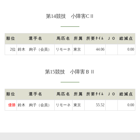
第14競技 小障害CⅡ
順位
選手名
馬匹名
所属
所要ﾀｲﾑ
ＪＯ
総減点
2位
鈴木 絢子
（会員）
リモーネ
東京
44.06
0.00
第15競技 小障害ＢⅡ
順位
選手名
馬匹名
所属
所要ﾀｲﾑ
ＪＯ
総減点
優勝
鈴木 絢子
（会員）
リモーネ
東京
55.52
0.00