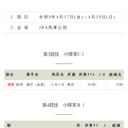
1. 期 日
令和8年4月17日(金)～4月19日(日)
2. 会 場
JRA馬事公苑
第3競技 小障害CⅠ
順位
選手名
馬匹名
所属
所要ﾀｲﾑ
ＪＯ
総減点
優勝
鈴木 絢子
（会員）
リモーネ
東京
53.60
0.00
第4競技 小障害ＢⅠ
順
所
所要ﾀｲ
Ｊ
総減