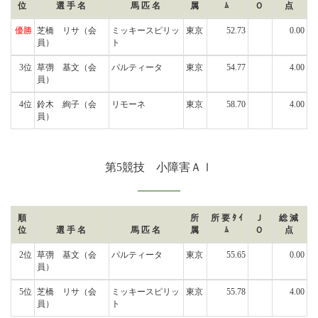
位
選手名
馬匹名
属
ﾑ
Ｏ
点
優勝
芝橋 リサ
（会
ミッキースピリッ
東京
52.73
0.00
員）
ト
3位
草彅 基文
（会
パルティータ
東京
54.77
4.00
員）
4位
鈴木 絢子
（会
リモーネ
東京
58.70
4.00
員）
第5競技 小障害ＡⅠ
順
所
所要ﾀｲ
Ｊ
総減
位
選手名
馬匹名
属
ﾑ
Ｏ
点
2位
草彅 基文
（会
パルティータ
東京
55.65
0.00
員）
5位
芝橋 リサ
（会
ミッキースピリッ
東京
55.78
4.00
員）
ト