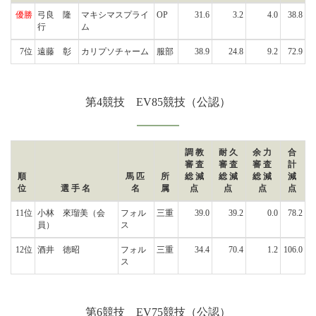
優勝
弓良 隆
マキシマスプライ
OP
31.6
3.2
4.0
38.8
行
ム
7位
遠藤 彰
カリプソチャーム
服部
38.9
24.8
9.2
72.9
第4競技 EV85競技（公認）
調教
耐久
余力
合
審査
審査
審査
計
順
馬匹
所
総減
総減
総減
減
位
選手名
名
属
点
点
点
点
11位
小林 來瑠美
（会
フォル
三重
39.0
39.2
0.0
78.2
員）
ス
12位
酒井 徳昭
フォル
三重
34.4
70.4
1.2
106.0
ス
第6競技 EV75競技（公認）