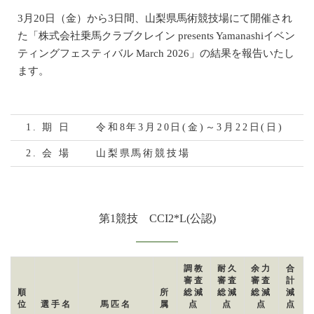
3月20日（金）から3日間、山梨県馬術競技場にて開催され
た「株式会社乗馬クラブクレイン presents Yamanashiイベン
ティングフェスティバル March 2026」の結果を報告いたし
ます。
1. 期 日
令和8年3月20日(金)～3月22日(日)
2. 会 場
山梨県馬術競技場
第1競技 CCI2*L(公認)
調教
耐久
余力
合
審査
審査
審査
計
順
所
総減
総減
総減
減
位
選手名
馬匹名
属
点
点
点
点