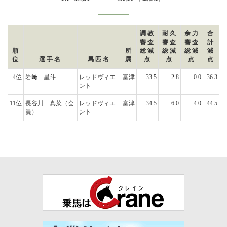
調教
耐久
余力
合
審査
審査
審査
計
順
所
総減
総減
総減
減
位
選手名
馬匹名
属
点
点
点
点
4位
岩﨑 星斗
レッドヴィエ
富津
33.5
2.8
0.0
36.3
ント
11位
長谷川 真菜
（会
レッドヴィエ
富津
34.5
6.0
4.0
44.5
員）
ント