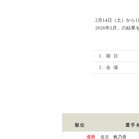
2月14日（土）か
2026年2月」の結
1. 期 日
2. 会 場
順位
選手
優勝
佐古 帆乃香