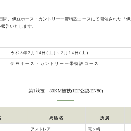
ら1日間、伊豆ホース・カントリー一帯特設コースにて開催された「
果を報告いたします。
令和8年2月14日(土)～2月14日(土)
伊豆ホース・カントリー一帯特設コース
第1競技 80KM競技(JEF公認/EN80)
名
馬匹名
所属
アストレア
竜ヶ崎