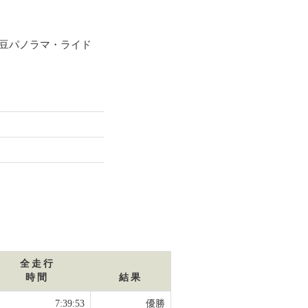
伊豆パノラマ・ライド
全走行
時間
結果
7:39:53
優勝